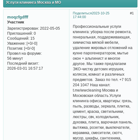
Услуги клининга Москва и МО
Поделиться
2023-10-25
1
moqzfgdfff
17:44:00
Участник
Профессиональные услуги
Зарегистрирован
: 2022-05-05
клининга: уборка после ремонта,
Приглашений:
0
генеральная, поддерживающая,
Сообщений:
15
химчистка мягкой мебели,
Уважение:
[+0/-0]
удаление жировых отложений на
Позитив:
[+0/-0]
кухне парогенератором, мытье
Провел на форуме:
окон + альпинист и многое
56 минут
Последний визит:
другое. Мы также предлагаем
2026-03-01 16:57:17
ЭКО-чистку детских игрушек,
колясок, комнат и различных
предметов. Заказ по тел. +7 915
204 1047 Наш канал:
t.me/wwcleaning Москва и
Московская область Услуги
клининга офиса, квартиры: грязь,
пыль, разводы, зеркала, плитка,
цемент, краска, светильники,
люстры, свч, холодильник,
духовка, плита, варочная панель,
вытяжка, розетки, выключатели,
керамика, смесители, скотч,
мусор, шкафы, сантехника,