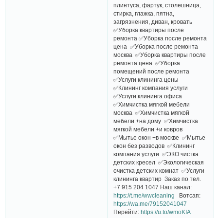
плинтуса, фартук, столешница,
стирка, глажка, пятна,
загрязнения, диван, кровать
✅Уборка квартиры после
ремонта ✅Уборка после ремонта
цена ✅Уборка после ремонта
москва ✅Уборка квартиры после
ремонта цена ✅Уборка
помещений после ремонта
✅Услуги клининга цены
✅Клининг компания услуги
✅Услуги клининга офиса
✅Химчистка мягкой мебели
москва ✅Химчистка мягкой
мебели +на дому ✅Химчистка
мягкой мебели +и ковров
✅Мытье окон +в москве ✅Мытье
окон без разводов ✅Клининг
компания услуги ✅ЭКО чистка
детских кресел ✅Экологическая
очистка детских комнат ✅Услуги
клининга квартир Заказ по тел.
+7 915 204 1047 Наш канал:
https://t.me/wwcleaning
Вотсап:
https://wa.me/79152041047
Перейти:
https://u.to/wmoKIA